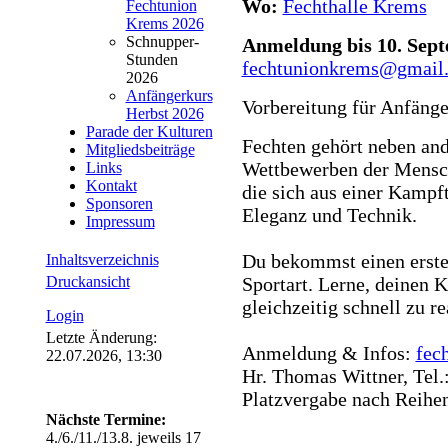
Wo:
Fechthalle Krems
Fechtunion
Krems 2026
Schnupper-
Anmeldung bis 10. Sep
Stunden
fechtunionkrems@gmail
2026
Anfängerkurs
Vorbereitung für Anfänge
Herbst 2026
Parade der Kulturen
Fechten gehört neben and
Mitgliedsbeiträge
Wettbewerben der Menschh
Links
Kontakt
die sich aus einer Kampft
Sponsoren
Eleganz und Technik.
Impressum
Du bekommst einen ersten
Inhaltsverzeichnis
Sportart. Lerne, deinen K
Druckansicht
gleichzeitig schnell zu r
Login
Letzte Änderung:
Anmeldung & Infos:
fec
22.07.2026, 13:30
Hr. Thomas Wittner, Tel
Platzvergabe nach Reihe
Nächste Termine:
4./6./11./13.8. jeweils 17